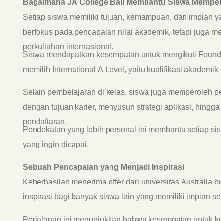
Bagaimana JA College Bali Membantu Siswa Mempers
Setiap siswa memiliki tujuan, kemampuan, dan impian y
berfokus pada pencapaian nilai akademik, tetapi juga
perkuliahan internasional.
Siswa mendapatkan kesempatan untuk mengikuti Foundat
memilih International A Level, yaitu kualifikasi akademik
Selain pembelajaran di kelas, siswa juga memperoleh 
dengan tujuan karier, menyusun strategi aplikasi, hi
pendaftaran.
Pendekatan yang lebih personal ini membantu setiap sis
yang ingin dicapai.
Sebuah Pencapaian yang Menjadi Inspirasi
Keberhasilan menerima offer dari universitas Australia 
inspirasi bagi banyak siswa lain yang memiliki impian se
Perjalanan ini menunjukkan bahwa kesempatan untuk kuli