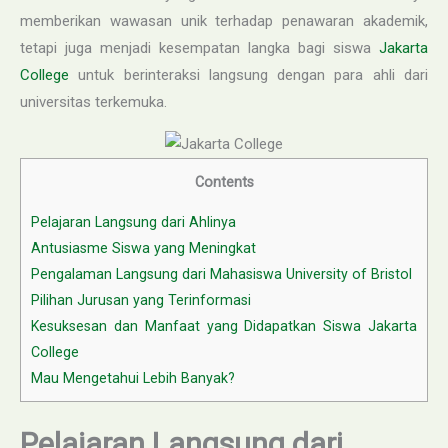
memberikan wawasan unik terhadap penawaran akademik,
tetapi juga menjadi kesempatan langka bagi siswa
Jakarta
College
untuk berinteraksi langsung dengan para ahli dari
universitas terkemuka.
Contents
Pelajaran Langsung dari Ahlinya
Antusiasme Siswa yang Meningkat
Pengalaman Langsung dari Mahasiswa University of Bristol
Pilihan Jurusan yang Terinformasi
Kesuksesan dan Manfaat yang Didapatkan Siswa Jakarta
College
Mau Mengetahui Lebih Banyak?
Pelajaran Langsung dari