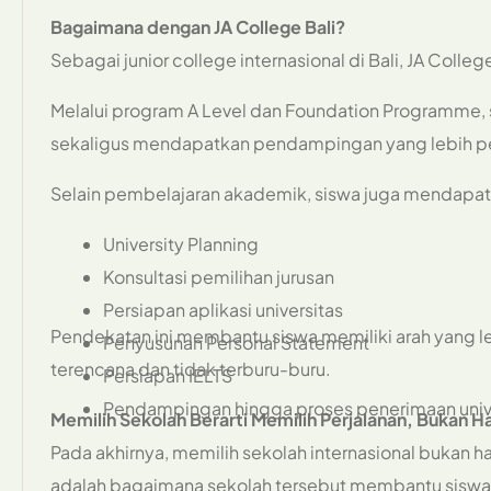
Bagaimana dengan JA College Bali?
Sebagai junior college internasional di Bali, JA Coll
Melalui program A Level dan Foundation Programme, 
sekaligus mendapatkan pendampingan yang lebih pe
Selain pembelajaran akademik, siswa juga mendapat
University Planning
Konsultasi pemilihan jurusan
Persiapan aplikasi universitas
Pendekatan ini membantu siswa memiliki arah yang leb
Penyusunan Personal Statement
terencana dan tidak terburu-buru.
Persiapan IELTS
Pendampingan hingga proses penerimaan univ
Memilih Sekolah Berarti Memilih Perjalanan, Bukan H
Pada akhirnya, memilih sekolah internasional bukan ha
adalah bagaimana sekolah tersebut membantu siswa