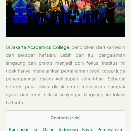
Di
Jakarta Academics College
, pendidikan diartikan lebih
dari sekadar hafalan. Lebih dari itu, pengalaman
langsung dan praktis menjadi poin fokus. Institusi ini
tidak hanya menekankan pemahaman teori, tetapi juga
penerapannya dalam kehidupan sehari-hari. Sebagai
contoh, para siswa diajak untuk merasakan dampak
nyata dari teori melalui kunjungan langsung ke lokasi
tertentu.
Contents
[
hide
]
Kunjungan ke Galeri Indonesia Kaya: Pemahaman