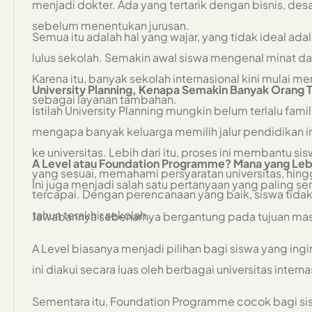
menjadi dokter. Ada yang tertarik dengan bisnis, des
sebelum menentukan jurusan.
Semua itu adalah hal yang wajar, yang tidak ideal ad
lulus sekolah. Semakin awal siswa mengenal minat 
Karena itu, banyak sekolah internasional kini mulai m
University Planning, Kenapa Semakin Banyak Orang
sebagai layanan tambahan.
Istilah University Planning mungkin belum terlalu fami
mengapa banyak keluarga memilih jalur pendidikan i
ke universitas. Lebih dari itu, proses ini membantu s
A Level atau Foundation Programme? Mana yang Le
yang sesuai, memahami persyaratan universitas, hin
Ini juga menjadi salah satu pertanyaan yang paling se
tercapai. Dengan perencanaan yang baik, siswa tida
tahun terakhir sekolah.
Jawabannya sebenarnya bergantung pada tujuan mas
A Level biasanya menjadi pilihan bagi siswa yang ingin
ini diakui secara luas oleh berbagai universitas int
Sementara itu, Foundation Programme cocok bagi sis